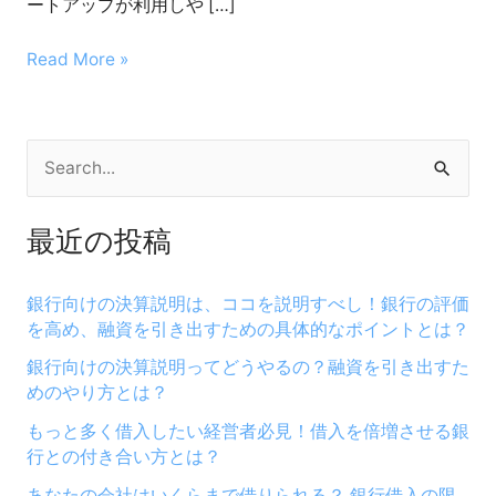
ートアップが利用しや […]
た
方
Read More »
法
と
は？
−
検
索
最近の投稿
対
象
銀行向けの決算説明は、ココを説明すべし！銀行の評価
:
を高め、融資を引き出すための具体的なポイントとは？
銀行向けの決算説明ってどうやるの？融資を引き出すた
めのやり方とは？
もっと多く借入したい経営者必見！借入を倍増させる銀
行との付き合い方とは？
あなたの会社はいくらまで借りられる？ 銀行借入の限