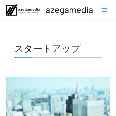
内
メ
azegamedia
容
を
イ
ス
ン
キ
ッ
メ
プ
スタートアップ
ニ
ュ
ー
ス
タ
ー
ト
ア
ッ