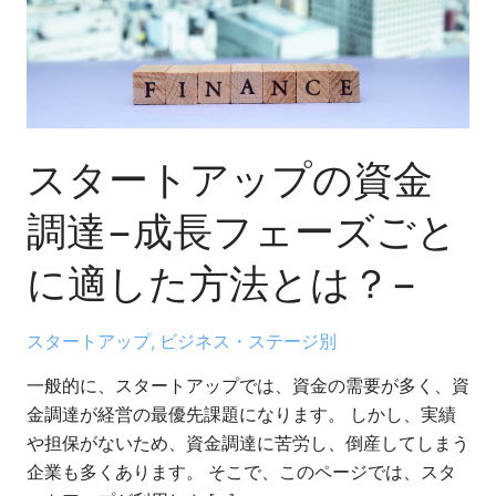
プ
の
資
金
調
達
スタートアップの資金
−成
調達−成長フェーズごと
長
フ
に適した方法とは？−
ェ
ー
ズ
スタートアップ
,
ビジネス・ステージ別
ご
一般的に、スタートアップでは、資金の需要が多く、資
と
金調達が経営の最優先課題になります。 しかし、実績
に
や担保がないため、資金調達に苦労し、倒産してしまう
適
企業も多くあります。 そこで、このページでは、スタ
し