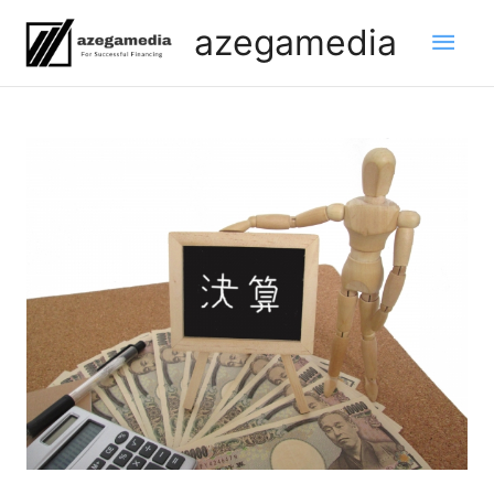
内
メ
azegamedia
容
を
イ
ス
Post
ン
キ
navigation
ッ
メ
プ
ニ
ュ
ー